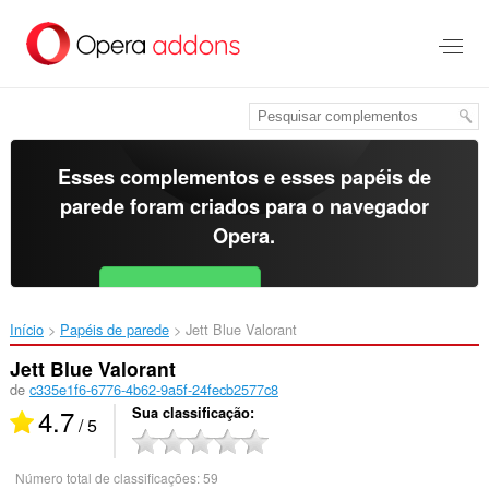
Ir
para
o
conteúdo
principal
Esses complementos e esses papéis de
parede foram criados para o
navegador
Opera
.
Baixar o Opera
Free for Android
Início
Papéis de parede
Jett Blue Valorant‎
Jett Blue Valorant
de
c335e1f6-6776-4b62-9a5f-24fecb2577c8
4.7
Sua classificação
/ 5
Número total de classificações:
59