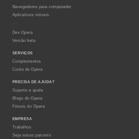
O
Navegadores para computador
p
Aplicativos móveis
e
r
a
Dev.Opera
Versão beta
SERVIÇOS
Complementos
Conta do Opera
PRECISA DE AJUDA?
Suporte e ajuda
Blogs do Opera
Fóruns do Opera
EMPRESA
Trabalhos
Seja nosso parceiro