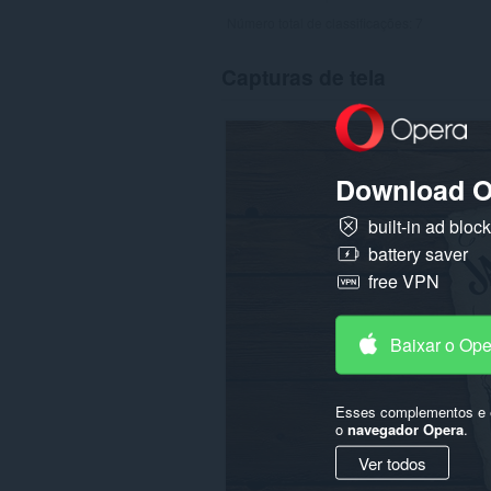
Número total de classificações:
7
Capturas de tela
Download O
built-in ad bloc
battery saver
free VPN
Baixar o Op
Esses complementos e e
o
navegador Opera
.
Ver todos