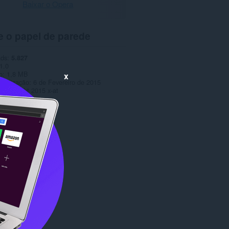
Baixar o Opera
e o papel de parede
ads
5.827
1.0
o
1,8 MB
x
tualização
6 de Fevereiro de 2015
Copyright 2015 x-at