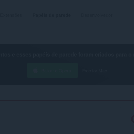
Extensões
Papéis de parede
Desenvolvedor
os e esses papéis de parede foram criados para o
Baixar o Opera
Free for Mac