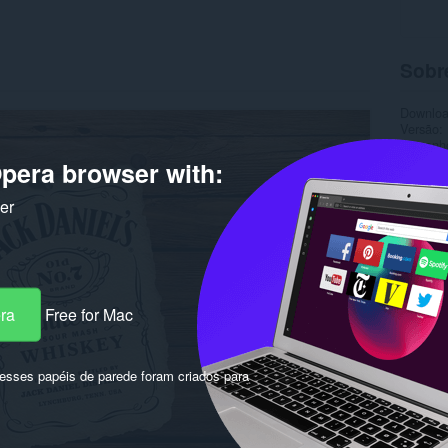
Sobr
Downlo
Versão
Tamanh
Última a
pera browser with:
Licença
ker
era
Free for Mac
sses papéis de parede foram criados para