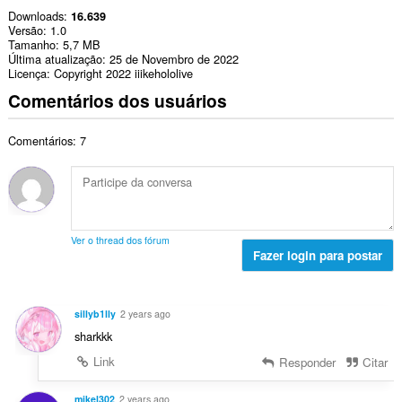
Downloads
16.639
Versão
1.0
Tamanho
5,7 MB
Última atualização
25 de Novembro de 2022
Licença
Copyright 2022 iiikehololive
Comentários dos usuários
Comentários: 7
Ver o thread dos fórum
Fazer login para postar
sillyb1lly
2 years ago
sharkkk
Link
Responder
Citar
mikel302
2 years ago