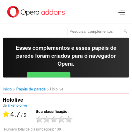
Ir
para
o
conteúdo
principal
Esses complementos e esses papéis de
parede foram criados para o
navegador
Opera
.
Baixar o Opera
Free for Android
Início
Papéis de parede
Hololive‎
Hololive
de
iiikehololive
4.7
Sua classificação
/ 5
Número total de classificações:
139