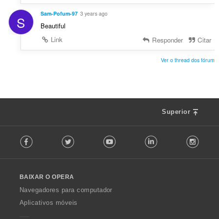
Sam-Pofum-97
3 years ago
S
Beautiful
Link
Responder
Citar
Ver o thread dos fórum
Superior
F
Facebook
Twitter
Youtube
LinkedIn
Instag
o
l
l
o
BAIXAR O OPERA
w
O
Navegadores para computador
p
Aplicativos móveis
e
r