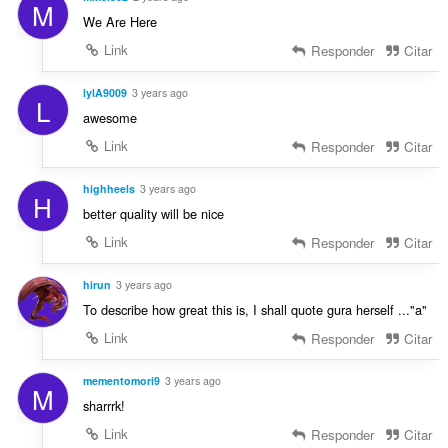
M
We Are Here
Link
Responder
Citar
lylA9009
3 years ago
L
awesome
Link
Responder
Citar
highheels
3 years ago
H
better quality will be nice
Link
Responder
Citar
hirun
3 years ago
To describe how great this is, I shall quote gura herself ..."a"
Link
Responder
Citar
mementomori9
3 years ago
M
sharrrk!
Link
Responder
Citar