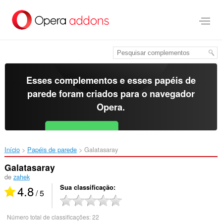
Ir
para
o
conteúdo
principal
Esses complementos e esses papéis de
parede foram criados para o
navegador
Opera
.
Baixar o Opera
Free for Android
Início
Papéis de parede
Galatasaray‎
Galatasaray
de
zahek
4.8
Sua classificação
/ 5
Número total de classificações:
22