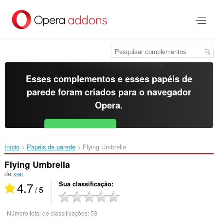
Ir
para
o
conteúdo
principal
Esses complementos e esses papéis de
parede foram criados para o
navegador
Opera
.
Baixar o Opera
Free for Android
Início
Papéis de parede
Flying Umbrella‎
Flying Umbrella
de
x-at
4.7
Sua classificação
/ 5
Número total de classificações:
53