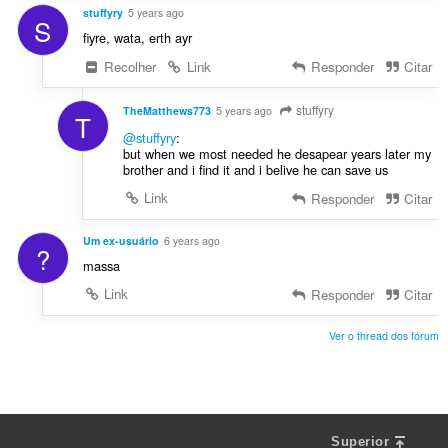
stuffyry
5 years ago
S
fiyre, wata, erth ayr
Recolher
Link
Responder
Citar
stuffyry
TheMatthews773
5 years ago
T
@stuffyry
:
but when we most needed he desapear years later my
brother and i find it and i belive he can save us
Link
Responder
Citar
Um ex-usuário
6 years ago
?
massa
Link
Responder
Citar
Ver o thread dos fórum
Superior