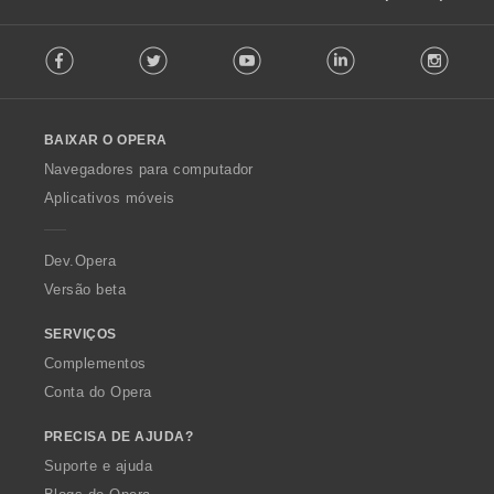
F
Facebook
Twitter
Youtube
LinkedIn
Instag
o
l
l
o
BAIXAR O OPERA
w
O
Navegadores para computador
p
Aplicativos móveis
e
r
a
Dev.Opera
Versão beta
SERVIÇOS
Complementos
Conta do Opera
PRECISA DE AJUDA?
Suporte e ajuda