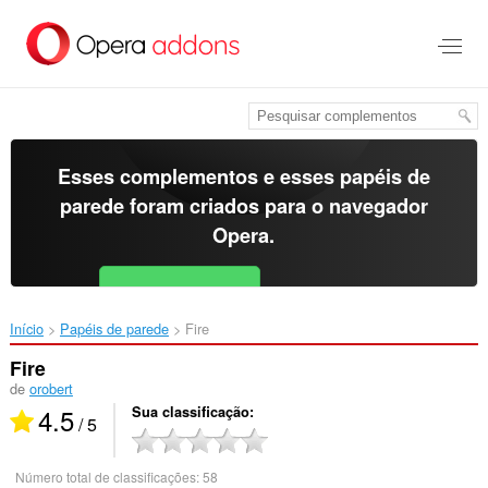
Ir
para
o
conteúdo
principal
Esses complementos e esses papéis de
parede foram criados para o
navegador
Opera
.
Baixar o Opera
Free for Android
Início
Papéis de parede
Fire‎
Fire
de
orobert
4.5
Sua classificação
/ 5
Número total de classificações:
58