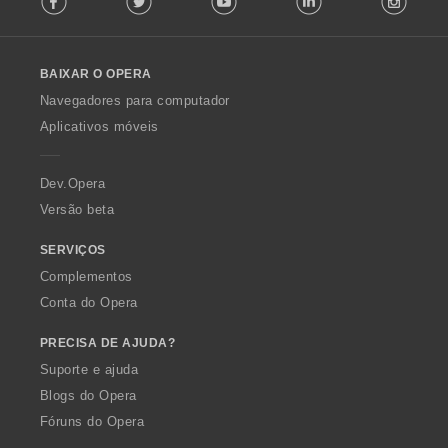
l
l
o
BAIXAR O OPERA
w
O
Navegadores para computador
p
Aplicativos móveis
e
r
a
Dev.Opera
Versão beta
SERVIÇOS
Complementos
Conta do Opera
PRECISA DE AJUDA?
Suporte e ajuda
Blogs do Opera
Fóruns do Opera