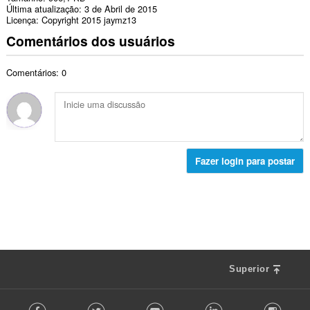
Última atualização
3 de Abril de 2015
Licença
Copyright 2015 jaymz13
Comentários dos usuários
Comentários: 0
Fazer login para postar
Superior
F
Facebook
Twitter
Youtube
LinkedIn
Instag
o