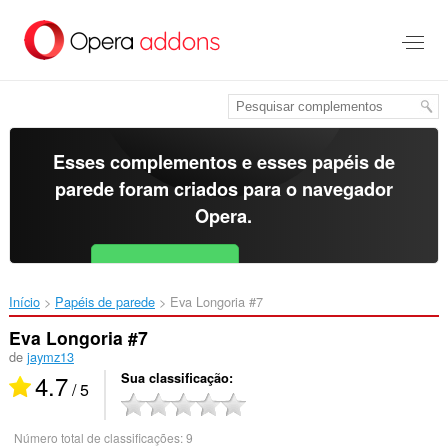
Ir
para
o
conteúdo
principal
Esses complementos e esses papéis de
parede foram criados para o
navegador
Opera
.
Baixar o Opera
Free for Android
Início
Papéis de parede
Eva Longoria #7‎
Eva Longoria #7
de
jaymz13
4.7
Sua classificação
/ 5
Número total de classificações:
9