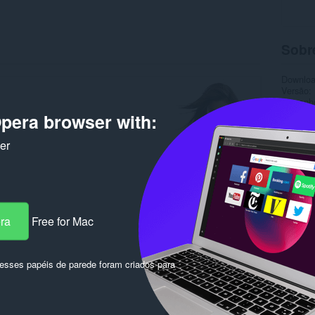
Sobr
Downlo
Versão
Tamanh
Última a
pera browser with:
Licença
ker
era
Free for Mac
sses papéis de parede foram criados para