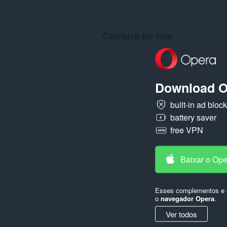
Número total de classificações:
7
Captura de tela
Download O
built-in ad bloc
battery saver
free VPN
Baixar o Op
Esses complementos e e
o
navegador Opera
.
Ver todos