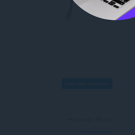
Fazer login para postar
Responder
Citar
Ver o thread dos fórum