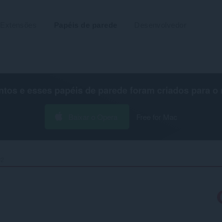
Extensões
Papéis de parede
Desenvolvedor
os e esses papéis de parede foram criados para o
Baixar o Opera
Free for Mac
2‎