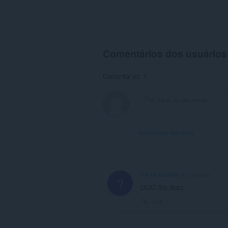
Comentários dos usuários
Comentários: 1
Ver o thread dos fórum
Um ex-usuário
6 years ago
?
OOO Ale dupa
Link