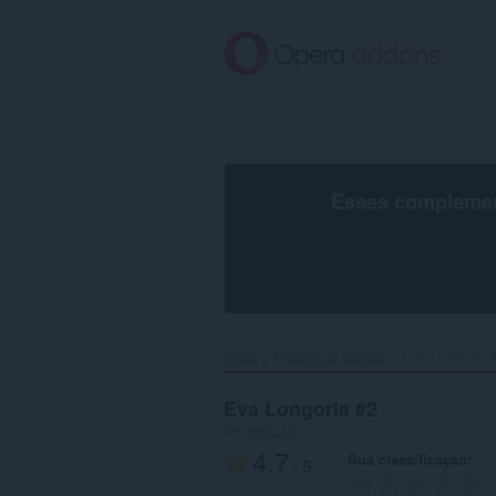
Ir
para
o
conteúdo
principal
Esses complement
Início
Papéis de parede
Eva Longoria #
Eva Longoria #2
de
jaymz13
4.7
Sua classificação
/ 5