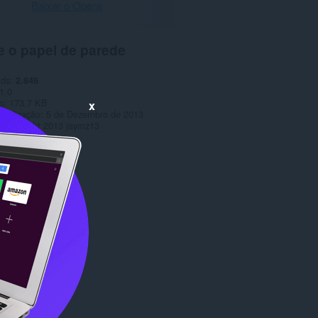
Baixar o Opera
e o papel de parede
ads
2.846
1.0
o
173,7 KB
x
tualização
5 de Dezembro de 2013
Copyright 2013 jaymz13