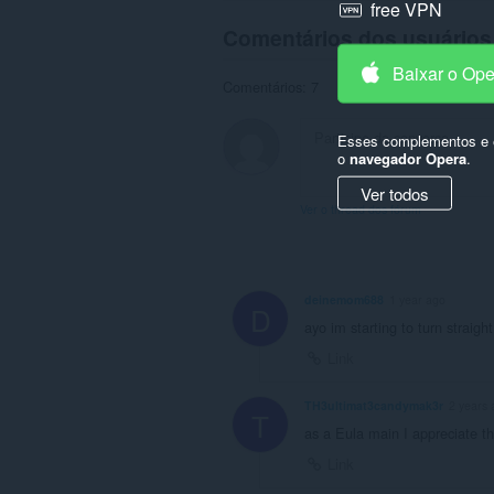
free VPN
Comentários dos usuários
Baixar o Op
Comentários: 7
Esses complementos e e
o
navegador Opera
.
Ver todos
Ver o thread dos fórum
deinemom688
1 year ago
D
ayo im starting to turn straight
Link
TH3ultimat3candymak3r
2 years 
T
as a Eula main I appreciate th
Link