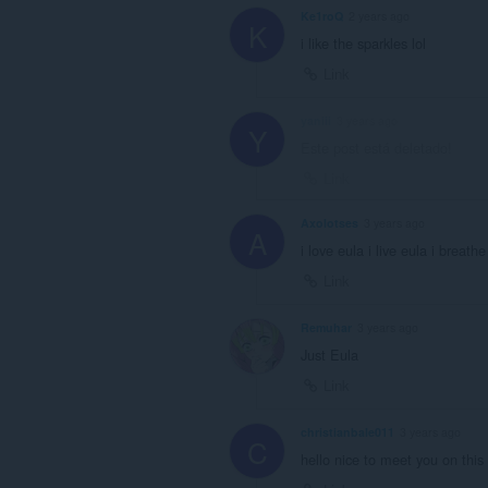
Ke1roQ
2 years ago
K
i like the sparkles lol
Link
yaniii
3 years ago
Y
Este post está deletado!
Link
Axolotses
3 years ago
A
i love eula i live eula i breathe
Link
Remuhar
3 years ago
Just Eula
Link
christianbale011
3 years ago
C
hello nice to meet you on this