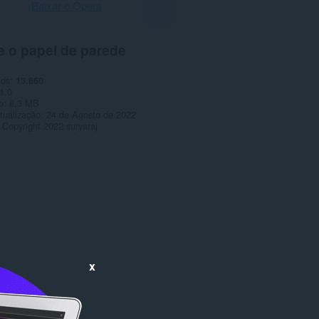
Baixar o Opera
e o papel de parede
ads
13.860
1.0
o
8,3 MB
tualização
24 de Agosto de 2022
Copyright 2022 suryaraj
x