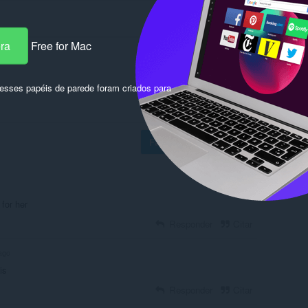
era
Free for Mac
sses papéis de parede foram criados para
Fazer login para postar
 for her
Responder
Citar
ago
is
Responder
Citar