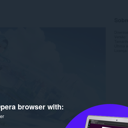
Sobr
Downlo
Versão
Tamanh
Última a
Licença
pera browser with:
ker