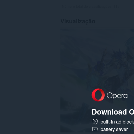
Número total de classificações:
119
Visualização
Download O
built-in ad bloc
battery saver