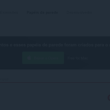
Extensões
Papéis de parede
Desenvolvedor
os e esses papéis de parede foram criados para o
Baixar o Opera
Free for Mac
mpact‎