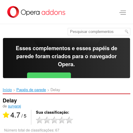
Ir
para
o
conteúdo
principal
Esses complementos e esses papéis de
parede foram criados para o
navegador
Opera
.
Baixar o Opera
Free for Android
Início
Papéis de parede
Delay‎
Delay
de
suryaraj
4.7
Sua classificação
/ 5
Número total de classificações:
67