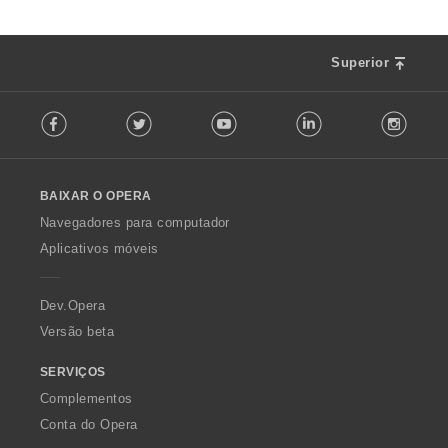
Superior
F
Facebook
Twitter
Youtube
LinkedIn
Instag
o
l
l
o
BAIXAR O OPERA
w
O
Navegadores para computador
p
Aplicativos móveis
e
r
a
Dev.Opera
Versão beta
SERVIÇOS
Complementos
Conta do Opera