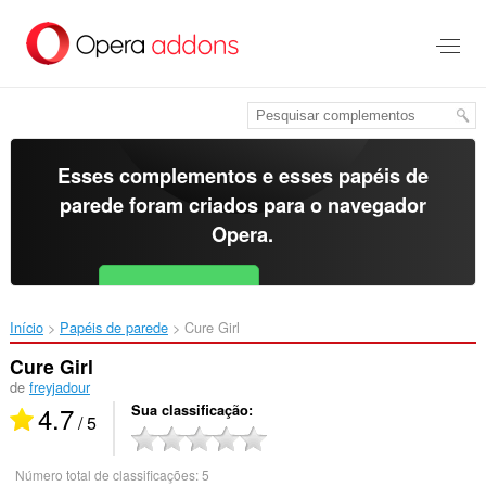
Ir
para
o
conteúdo
principal
Esses complementos e esses papéis de
parede foram criados para o
navegador
Opera
.
Baixar o Opera
Free for Android
Início
Papéis de parede
Cure Girl‎
Cure Girl
de
freyjadour
4.7
Sua classificação
/ 5
Número total de classificações:
5