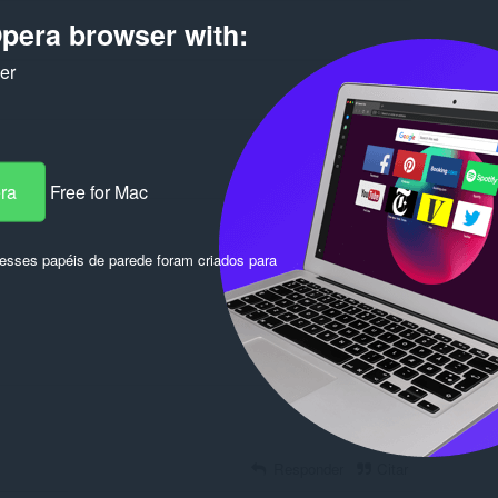
pera browser with:
ker
era
Free for Mac
Fazer login para postar
sses papéis de parede foram criados para
Responder
Citar
Responder
Citar