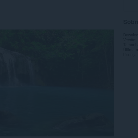
Sobr
Downlo
Versão
Tamanh
Última a
Licença