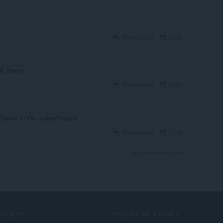
Responder
Citar
all theme.
Responder
Citar
 thanks to the maker/makers
Responder
Citar
Ver o thread dos fórum
ERVIÇOS
PRECISA DE AJUDA?