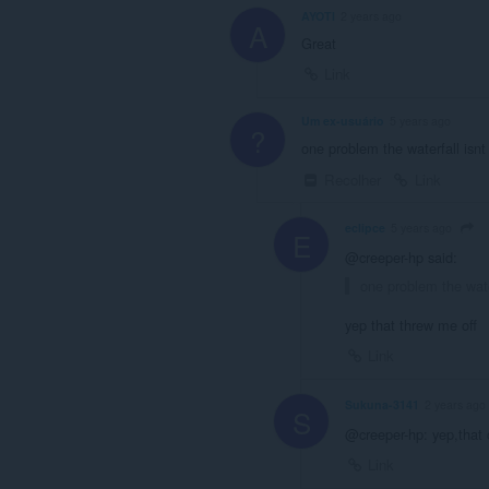
AYOTI
2 years ago
A
Great
Link
Um ex-usuário
5 years ago
?
one problem the waterfall isn
Recolher
Link
eclipce
5 years ago
E
@creeper-hp said:
one problem the wate
yep that threw me off
Link
Sukuna-3141
2 years ago
S
@creeper-hp: yep,that
Link