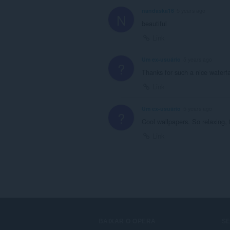
nandaska16
5 years ago
N
beautiful
Link
Um ex-usuário
5 years ago
?
Thanks for such a nice waterf
Link
Um ex-usuário
5 years ago
?
Cool wallpapers. So relaxing,
Link
BAIXAR O OPERA
S