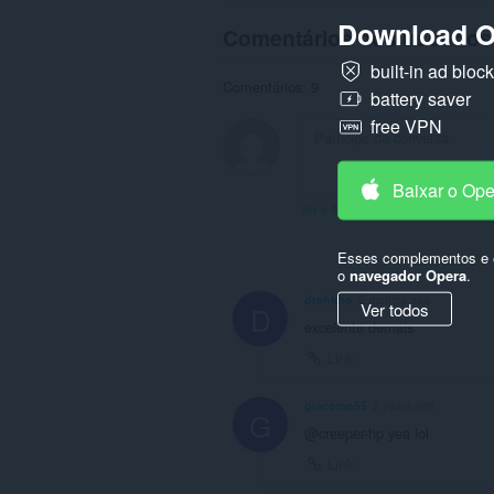
Download O
Comentários dos usuários
built-in ad bloc
Comentários: 9
battery saver
free VPN
Baixar o Op
Ver o thread dos fórum
Esses complementos e e
o
navegador Opera
.
drahkho
2 months ago
Ver todos
D
excelente demais
Link
giacomo55
2 years ago
G
@creeper-hp yea lol
Link