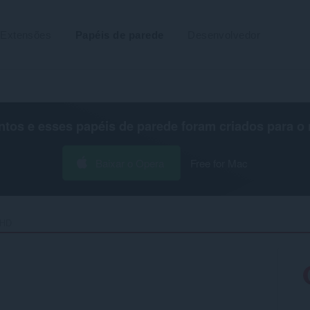
Extensões
Papéis de parede
Desenvolvedor
os e esses papéis de parede foram criados para o
Baixar o Opera
Free for Mac
HD‎