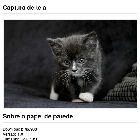
Captura de tela
Sobre o papel de parede
Downloads
46.903
Versão
1.0
Tamanho
530,1 KB