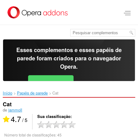
Ir
para
o
conteúdo
principal
Esses complementos e esses papéis de
parede foram criados para o
navegador
Opera
.
Baixar o Opera
Free for Android
Início
Papéis de parede
Cat‎
Cat
de
jammoll
4.7
Sua classificação
/ 5
Número total de classificações:
45