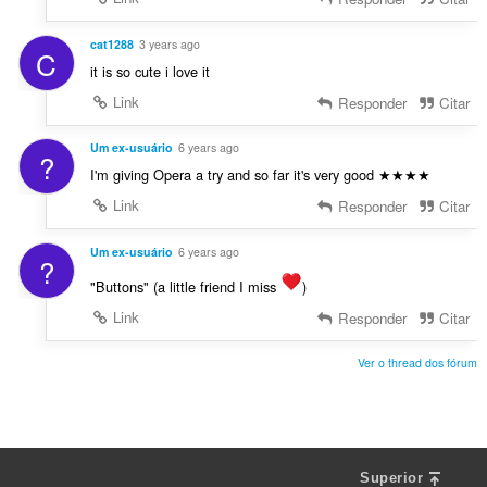
cat1288
3 years ago
C
it is so cute i love it
Link
Responder
Citar
Um ex-usuário
6 years ago
?
I'm giving Opera a try and so far it's very good ★★★★
Link
Responder
Citar
Um ex-usuário
6 years ago
?
"Buttons" (a little friend I miss
)
Link
Responder
Citar
Ver o thread dos fórum
Superior