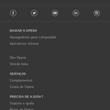
F
Facebook
Twitter
Youtube
LinkedIn
Instag
o
l
l
o
BAIXAR O OPERA
w
O
Navegadores para computador
p
Aplicativos móveis
e
r
a
Dev.Opera
Versão beta
SERVIÇOS
Complementos
Conta do Opera
PRECISA DE AJUDA?
Suporte e ajuda
Blogs do Opera