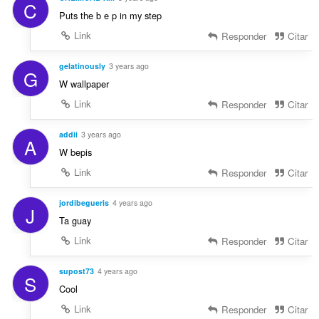
C
Puts the b e p in my step
Link
Responder
Citar
gelatinously
3 years ago
G
W wallpaper
Link
Responder
Citar
addii
3 years ago
A
W bepis
Link
Responder
Citar
jordibegueris
4 years ago
J
Ta guay
Link
Responder
Citar
supost73
4 years ago
S
Cool
Link
Responder
Citar