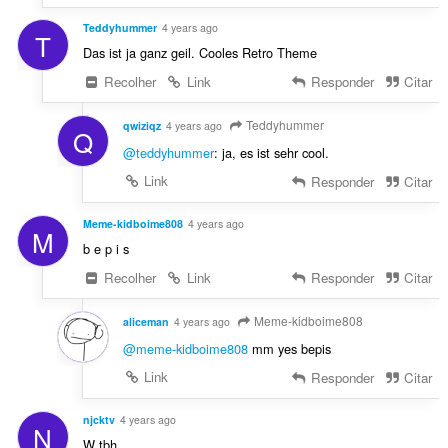
Teddyhummer
4 years ago
T
Das ist ja ganz geil. Cooles Retro Theme
Recolher
Link
Responder
Citar
Teddyhummer
qwiziqz
4 years ago
Q
@teddyhummer
: ja, es ist sehr cool.
Link
Responder
Citar
Meme-kidboime808
4 years ago
M
b e p i s
Recolher
Link
Responder
Citar
Meme-kidboime808
aliceman
4 years ago
@meme-kidboime808
mm yes bepis
Link
Responder
Citar
njcktv
4 years ago
N
W tbh