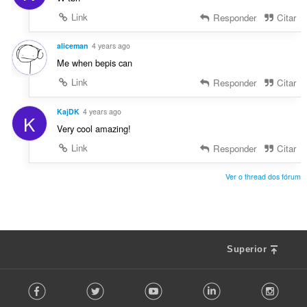
Link
Responder
Citar
aliceman
4 years ago
Me when bepis can
Link
Responder
Citar
KajDK
4 years ago
K
Very cool amazing!
Link
Responder
Citar
Ver o thread dos fórum
Superior
F
Facebook
Twitter
Youtube
LinkedIn
Instag
o
l