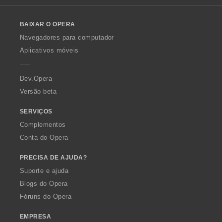
l
o
BAIXAR O OPERA
w
O
Navegadores para computador
p
Aplicativos móveis
e
r
a
Dev.Opera
Versão beta
SERVIÇOS
Complementos
Conta do Opera
PRECISA DE AJUDA?
Suporte e ajuda
Blogs do Opera
Fóruns do Opera
EMPRESA