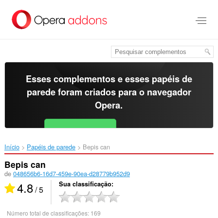
Ir
para
o
conteúdo
principal
Esses complementos e esses papéis de
parede foram criados para o
navegador
Opera
.
Baixar o Opera
Free for Android
Início
Papéis de parede
Bepis can‎
Bepis can
de
048656b6-16d7-459e-90ea-d28779b952d9
4.8
Sua classificação
/ 5
Número total de classificações:
169