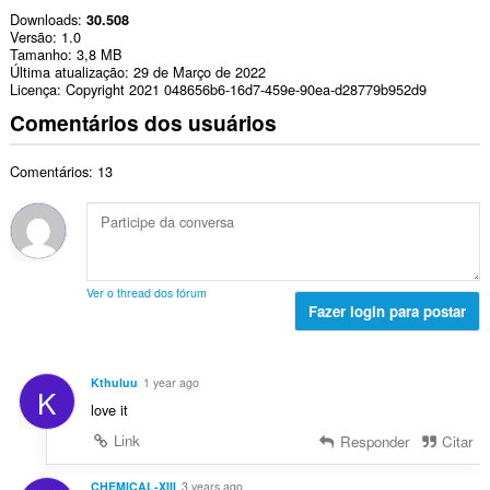
Downloads
30.508
Versão
1.0
Tamanho
3,8 MB
Última atualização
29 de Março de 2022
Licença
Copyright 2021 048656b6-16d7-459e-90ea-d28779b952d9
Comentários dos usuários
Comentários: 13
Ver o thread dos fórum
Fazer login para postar
Kthuluu
1 year ago
K
love it
Link
Responder
Citar
CHEMICAL-XIII
3 years ago