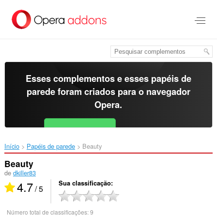
Ir
para
o
conteúdo
principal
Esses complementos e esses papéis de
parede foram criados para o
navegador
Opera
.
Baixar o Opera
Free for Android
Início
Papéis de parede
Beauty‎
Beauty
de
dkiller83
4.7
Sua classificação
/ 5
Número total de classificações:
9