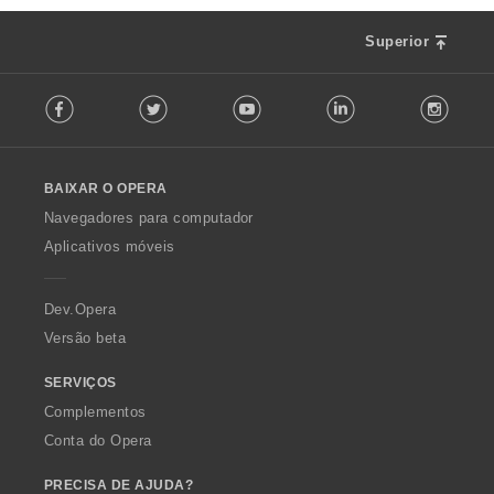
Superior
F
Facebook
Twitter
Youtube
LinkedIn
Instag
o
l
l
o
BAIXAR O OPERA
w
O
Navegadores para computador
p
Aplicativos móveis
e
r
a
Dev.Opera
Versão beta
SERVIÇOS
Complementos
Conta do Opera
PRECISA DE AJUDA?