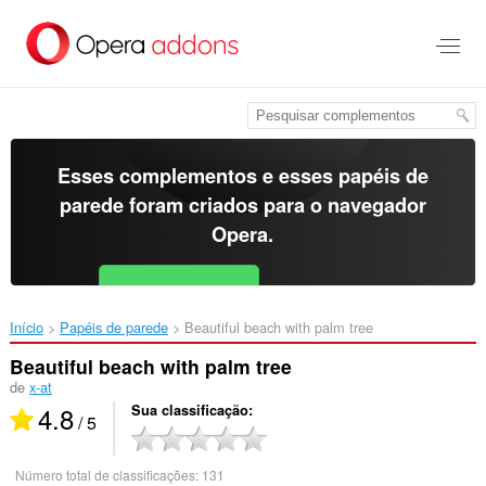
Ir
para
o
conteúdo
principal
Esses complementos e esses papéis de
parede foram criados para o
navegador
Opera
.
Baixar o Opera
Free for Android
Início
Papéis de parede
Beautiful beach with palm tree‎
Beautiful beach with palm tree
de
x-at
4.8
Sua classificação
/ 5
Número total de classificações:
131