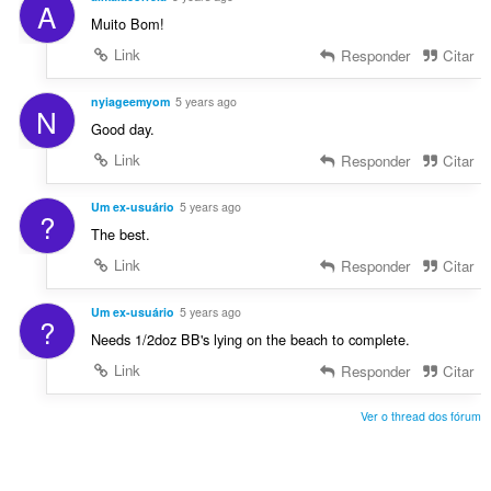
A
Muito Bom!
Link
Responder
Citar
nyiageemyom
5 years ago
N
Good day.
Link
Responder
Citar
Um ex-usuário
5 years ago
?
The best.
Link
Responder
Citar
Um ex-usuário
5 years ago
?
Needs 1/2doz BB's lying on the beach to complete.
Link
Responder
Citar
Ver o thread dos fórum