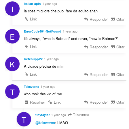
Italian-apin
1 year ago
I
la cosa migliore che puoi fare da adulto ahah
Link
Responder
Citar
ErrorCode404-NotFound
1 year ago
E
it's always, "who is Batman" and never, "how is Batman?"
Link
Responder
Citar
KetchuppV2
1 year ago
K
A cidade precisa de mim
Link
Responder
Citar
Tekaverna
1 year ago
T
who took this vid of me
Recolher
Link
Responder
Citar
Tekaverna
tinytaylor
1 year ago
T
@tekaverna
: LMAO