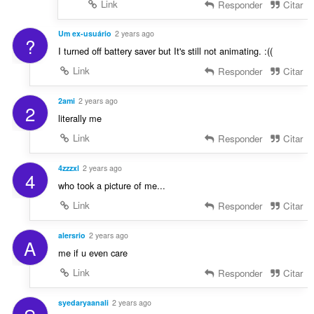
Link
Responder
Citar
Um ex-usuário
2 years ago
?
I turned off battery saver but It's still not animating. :((
Link
Responder
Citar
2ami
2 years ago
2
literally me
Link
Responder
Citar
4zzzxl
2 years ago
4
who took a picture of me...
Link
Responder
Citar
alersrio
2 years ago
A
me if u even care
Link
Responder
Citar
syedaryaanali
2 years ago