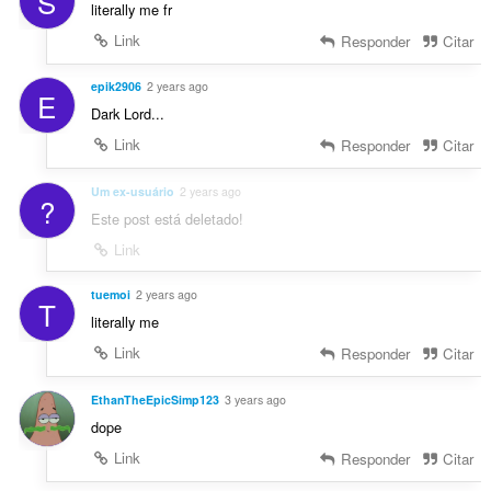
S
literally me fr
Link
Responder
Citar
epik2906
2 years ago
E
Dark Lord...
Link
Responder
Citar
Um ex-usuário
2 years ago
?
Este post está deletado!
Link
tuemoi
2 years ago
T
literally me
Link
Responder
Citar
EthanTheEpicSimp123
3 years ago
dope
Link
Responder
Citar