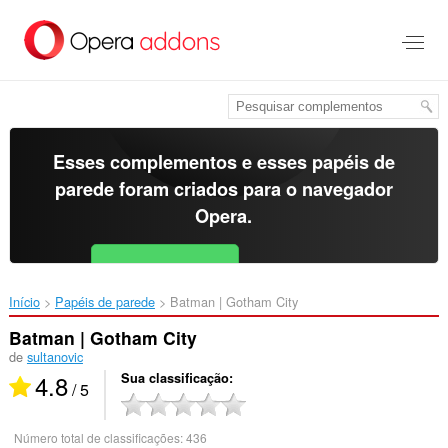
Ir
para
o
conteúdo
principal
Esses complementos e esses papéis de
parede foram criados para o
navegador
Opera
.
Baixar o Opera
Free for Android
Início
Papéis de parede
Batman | Gotham City‎
Batman | Gotham City
de
sultanovic
4.8
Sua classificação
/ 5
Número total de classificações:
436