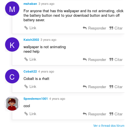
mshaban
3 years ago
M
For anyone that has this wallpaper and its not animating, click
the battery button next to your download button and turn off
battery saver.
Link
Responder
Citar
Kaioh2002
3 years ago
K
wallpaper is not animating
need help
Link
Responder
Citar
Cobalt22
4 years ago
C
Cobalt is a rhatt
Link
Responder
Citar
Speedemon1001
4 years ago
cool
Link
Responder
Citar
Ver o thread dos fórum