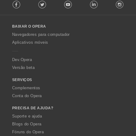
Facebook
Twitter
Youtube
LinkedIn
Instag
o
l
l
o
BAIXAR O OPERA
w
O
Navegadores para computador
p
Aplicativos móveis
e
r
a
Dev.Opera
Versão beta
SERVIÇOS
Complementos
Conta do Opera
PRECISA DE AJUDA?
Suporte e ajuda
Blogs do Opera
Fóruns do Opera