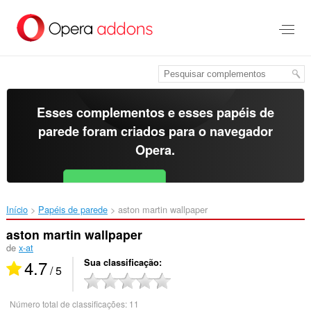
Ir
para
o
conteúdo
principal
Esses complementos e esses papéis de
parede foram criados para o
navegador
Opera
.
Baixar o Opera
Free for Android
Início
Papéis de parede
aston martin wallpaper‎
aston martin wallpaper
de
x-at
4.7
Sua classificação
/ 5
Número total de classificações:
11