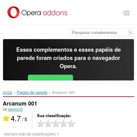
Ir
para
o
conteúdo
principal
Esses complementos e esses papéis de
parede foram criados para o
navegador
Opera
.
Baixar o Opera
Free for Android
Início
Papéis de parede
Arcanum 001‎
Arcanum 001
de
jaymz13
4.7
Sua classificação
/ 5
Número total de classificações:
1