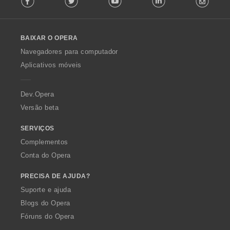
l
l
o
BAIXAR O OPERA
w
O
Navegadores para computador
p
Aplicativos móveis
e
r
a
Dev.Opera
Versão beta
SERVIÇOS
Complementos
Conta do Opera
PRECISA DE AJUDA?
Suporte e ajuda
Blogs do Opera
Fóruns do Opera