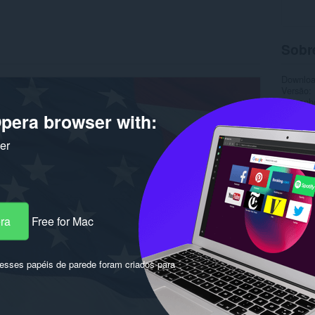
Sobr
Downlo
Versão
Tamanh
Última a
pera browser with:
Licença
ker
era
Free for Mac
sses papéis de parede foram criados para