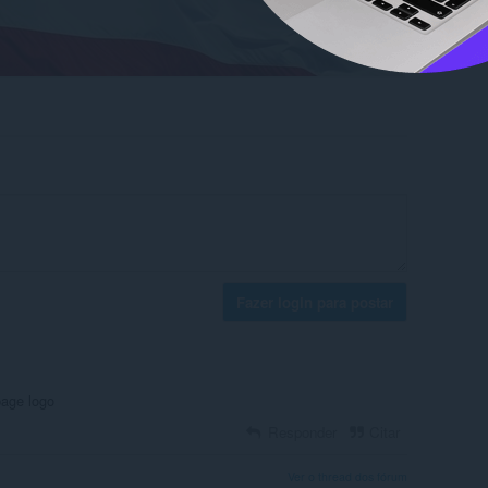
Fazer login para postar
page logo
Responder
Citar
Ver o thread dos fórum