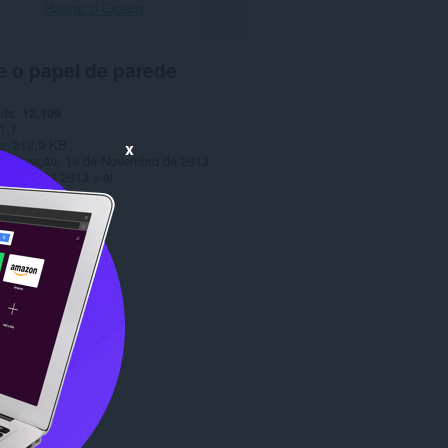
Baixar o Opera
e o papel de parede
ads
12.109
1.1
o
212,9 KB
x
tualização
19 de Novembro de 2013
Copyright 2013 x-at