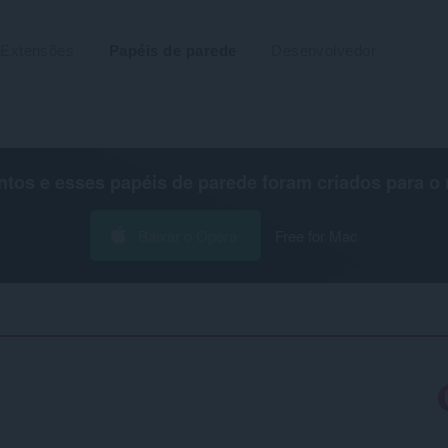
Extensões
Papéis de parede
Desenvolvedor
os e esses papéis de parede foram criados para o
Baixar o Opera
Free for Mac