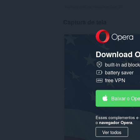
Número total de classificações:
30
Captura de tela
Download O
built-in ad bloc
battery saver
free VPN
Baixar o Op
Esses complementos e e
o
navegador Opera
.
Ver todos