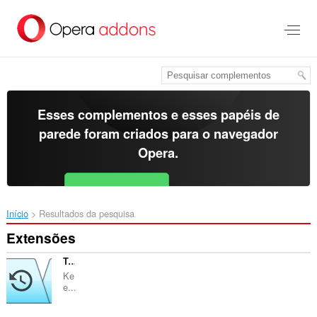
Ir
para
o
conteúdo
principal
Esses complementos e esses papéis de
parede foram criados para o
navegador
Opera
.
Baixar o Opera
Free for Android
Início
Resultados da pesquisa
Extensões
Tab Slider
Ke
e...