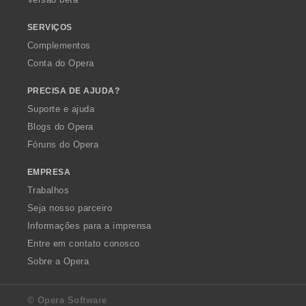
ç
õ
SERVIÇOS
e
Complementos
s
Conta do Opera
:
PRECISA DE AJUDA?
Suporte e ajuda
Blogs do Opera
Fóruns do Opera
EMPRESA
Trabalhos
Seja nosso parceiro
Informações para a imprensa
Entre em contato conosco
Sobre a Opera
© Opera Software