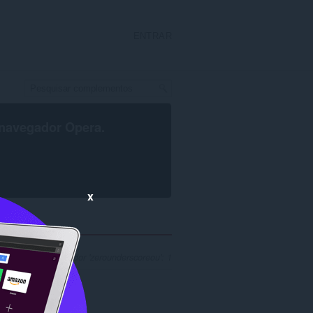
ENTRAR
navegador Opera
.
x
a para desenvolvedor 'zerounderscoreou': 1