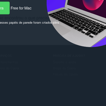
era
Free for Mac
o encontrou o que precisava? Confira
Chrome Web Sto
sses papéis de parede foram criados para
ERVIÇOS
PRECISA DE AJUDA?
mplementos
Suporte e ajuda
nta do Opera
Blogs do Opera
Fóruns do Opera