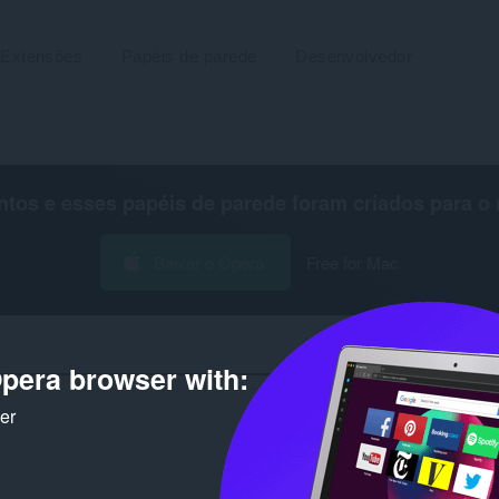
Extensões
Papéis de parede
Desenvolvedor
os e esses papéis de parede foram criados para o
Baixar o Opera
Free for Mac
pera browser with:
Número de resultados de pesquis
ker