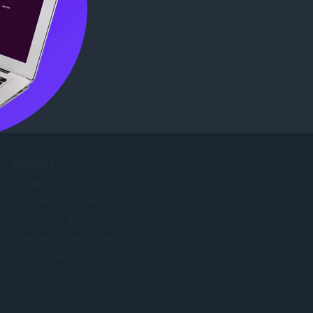
re
.
EMPRESA
Trabalhos
Seja nosso parceiro
Informações para a imprensa
Entre em contato conosco
Sobre a Opera