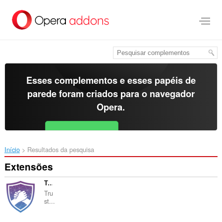
Ir
para
o
conteúdo
principal
Esses complementos e esses papéis de
parede foram criados para o
navegador
Opera
.
Baixar o Opera
Free for Android
Início
Resultados da pesquisa
Extensões
TrustDefence Online
Tru
st...