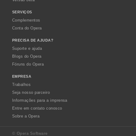
ç
õ
SERVIÇOS
e
Complementos
s
Conta do Opera
:
PRECISA DE AJUDA?
Suporte e ajuda
Blogs do Opera
Fóruns do Opera
EMPRESA
Trabalhos
Seja nosso parceiro
Informações para a imprensa
Entre em contato conosco
Sobre a Opera
© Opera Software