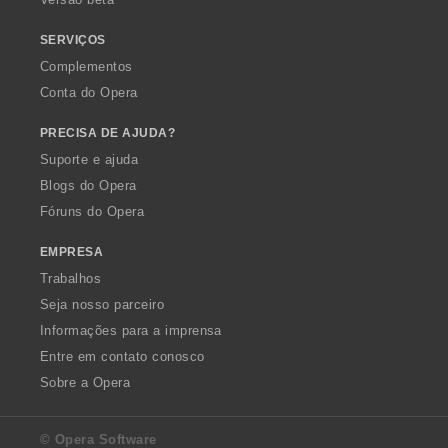
ç
õ
SERVIÇOS
e
Complementos
s
Conta do Opera
:
PRECISA DE AJUDA?
Suporte e ajuda
Blogs do Opera
Fóruns do Opera
EMPRESA
Trabalhos
Seja nosso parceiro
Informações para a imprensa
Entre em contato conosco
Sobre a Opera
© Opera Software