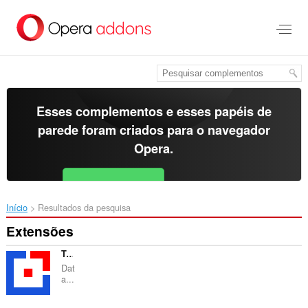
Ir
para
o
conteúdo
principal
Esses complementos e esses papéis de
parede foram criados para o
navegador
Opera
.
Baixar o Opera
Free for Android
Início
Resultados da pesquisa
Extensões
Tomba : Email Finder
Dat
a...