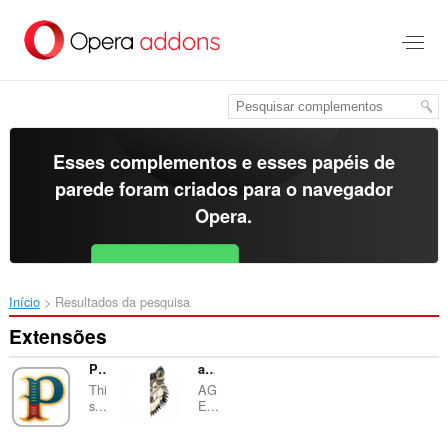
Ir
para
o
conteúdo
principal
Esses complementos e esses papéis de
parede foram criados para o
navegador
Opera
.
Baixar o Opera
Free for Android
Início
Resultados da pesquisa
Extensões
PackagesLab
agencia seo
Thi
AG
s...
E...