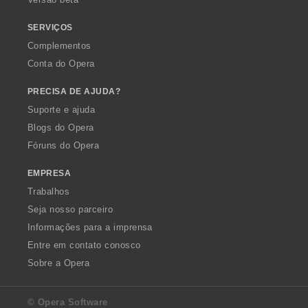
ç
ç
õ
õ
SERVIÇOS
e
e
Complementos
s
s
Conta do Opera
:
:
PRECISA DE AJUDA?
Suporte e ajuda
Blogs do Opera
Fóruns do Opera
EMPRESA
Trabalhos
Seja nosso parceiro
Informações para a imprensa
Entre em contato conosco
Sobre a Opera
© Opera Software