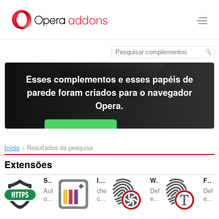
Ir
para
o
conteúdo
principal
Esses complementos e esses papéis de
parede foram criados para o
navegador
Opera
.
Baixar o Opera
Free for Android
Início
Resultados da pesquisa
Extensões
Smart HTTPS
Instagram™ Notifier
WebGL Fingerprint Defender
Font Fingerprint Defender
Aut
che
Def
Def
o...
c...
e...
e...