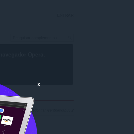
ENTRAR
navegador Opera
.
x
sa para desenvolvedor 'iamsenthilprabu': 2