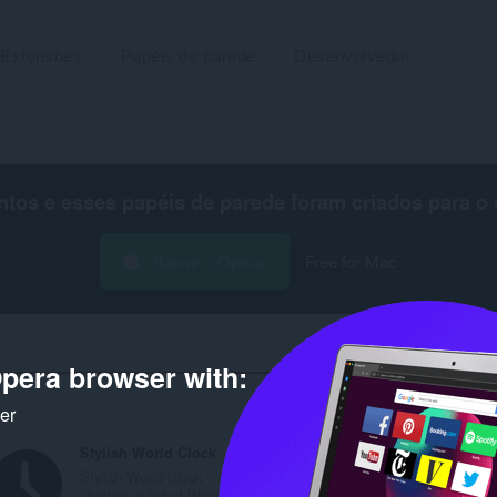
Extensões
Papéis de parede
Desenvolvedor
os e esses papéis de parede foram criados para o
Baixar o Opera
Free for Mac
pera browser with:
Número de resultados de pesqui
ker
Stylish World Clock
Stylish World Clock -
Displays a list of World...