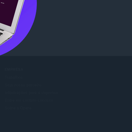
re
.
EMPRESA
Trabalhos
Seja nosso parceiro
Informações para a imprensa
Entre em contato conosco
Sobre a Opera