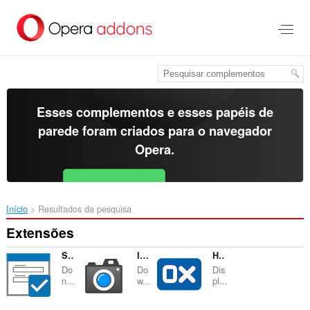
Ir
para
o
conteúdo
principal
Esses complementos e esses papéis de
parede foram criados para o
navegador
Opera
.
Baixar o Opera
Free for Android
Início
Resultados da pesquisa
Extensões
Single Window (open links in active window)
Image Downloader for Instagram™
HexDump - Hex Viewer
Do
Do
Dis
n...
w...
pl...