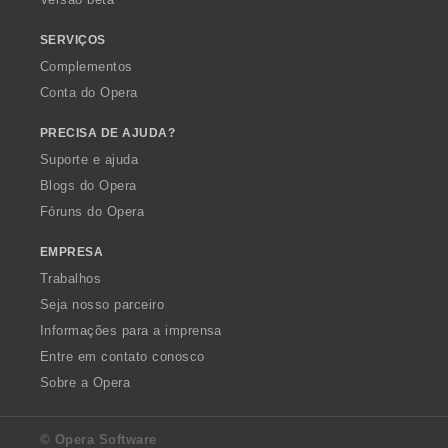
ç
ç
ç
õ
õ
õ
SERVIÇOS
e
e
e
Complementos
s
s
s
Conta do Opera
:
:
:
PRECISA DE AJUDA?
Suporte e ajuda
Blogs do Opera
Fóruns do Opera
EMPRESA
Trabalhos
Seja nosso parceiro
Informações para a imprensa
Entre em contato conosco
Sobre a Opera
© Opera Software