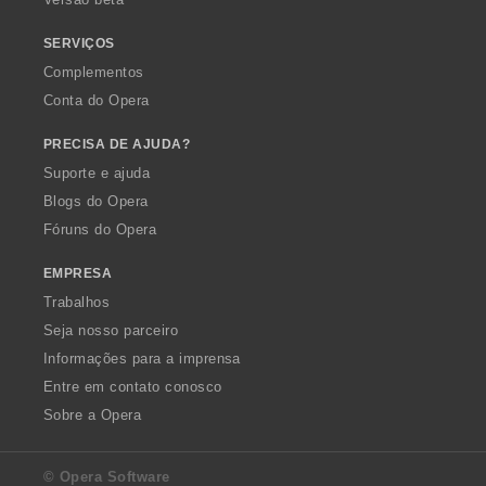
ç
õ
SERVIÇOS
e
Complementos
s
Conta do Opera
:
PRECISA DE AJUDA?
Suporte e ajuda
Blogs do Opera
Fóruns do Opera
EMPRESA
Trabalhos
Seja nosso parceiro
Informações para a imprensa
Entre em contato conosco
Sobre a Opera
© Opera Software