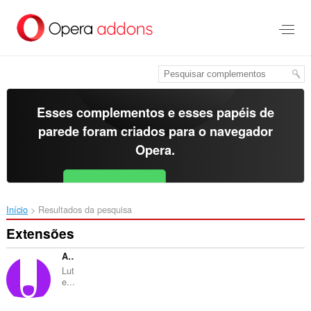
Ir
para
o
conteúdo
principal
Esses complementos e esses papéis de
parede foram criados para o
navegador
Opera
.
Baixar o Opera
Free for Android
Início
Resultados da pesquisa
Extensões
AdNauseam
Lut
e...