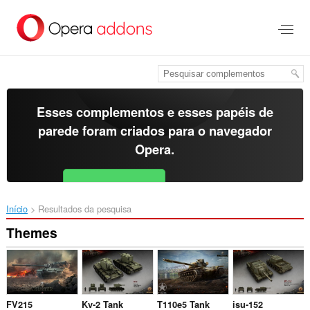
Ir
para
o
conteúdo
principal
Esses complementos e esses papéis de
parede foram criados para o
navegador
Opera
.
Baixar o Opera
Free for Android
Início
Resultados da pesquisa
Themes
FV215
Kv-2 Tank
T110e5 Tank
isu-152