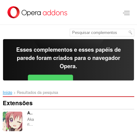
Ir
para
o
conteúdo
principal
Esses complementos e esses papéis de
parede foram criados para o
navegador
Opera
.
Baixar o Opera
Free for Android
Início
Resultados da pesquisa
Extensões
Akari URL Shortener
Aka
ri...