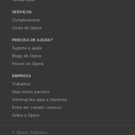
ç
õ
SERVIÇOS
e
Complementos
s
Conta do Opera
:
PRECISA DE AJUDA?
Suporte e ajuda
Blogs do Opera
Fóruns do Opera
EMPRESA
Trabalhos
Seja nosso parceiro
Informações para a imprensa
Entre em contato conosco
Sobre a Opera
© Opera Software