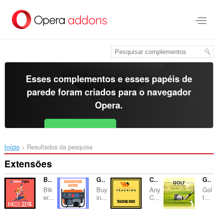
Ir
para
o
conteúdo
principal
Esses complementos e esses papéis de
parede foram criados para o
navegador
Opera
.
Baixar o Opera
Free for Android
Início
Resultados da pesquisa
Extensões
Biker Epic - Guide
GENERATOR GUIDE
Courier Tracking Guide
Golf Buying Guide and Reviews
Bik
Buy
Any
Gol
er...
in...
C...
f...