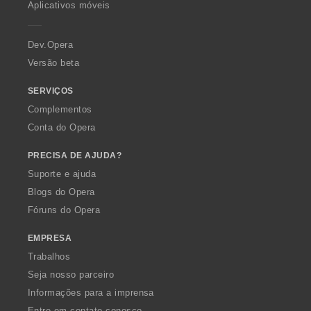
i
Aplicativos móveis
ç
ç
ç
ç
e
f
õ
õ
õ
õ
r
i
e
e
e
e
a
Dev.Opera
c
s
s
s
s
a
Versão beta
:
:
:
:
ç
õ
SERVIÇOS
e
Complementos
s
Conta do Opera
:
PRECISA DE AJUDA?
Suporte e ajuda
Blogs do Opera
Fóruns do Opera
EMPRESA
Trabalhos
Seja nosso parceiro
Informações para a imprensa
Entre em contato conosco