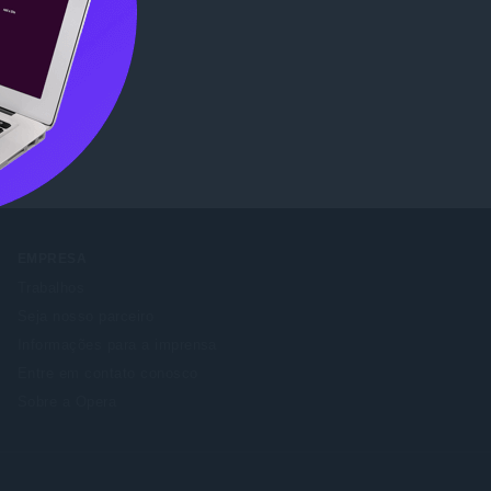
re
.
EMPRESA
Trabalhos
Seja nosso parceiro
Informações para a imprensa
Entre em contato conosco
Sobre a Opera