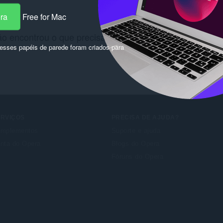
era
Free for Mac
o encontrou o que precisava? Confira
Chrome Web Sto
sses papéis de parede foram criados para
ERVIÇOS
PRECISA DE AJUDA?
mplementos
Suporte e ajuda
nta do Opera
Blogs do Opera
Fóruns do Opera