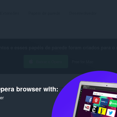
Extensões
Papéis de parede
Desenvolvedor
os e esses papéis de parede foram criados para o
Baixar o Opera
Free for Mac
pera browser with:
Número de resultados de pesq
ker