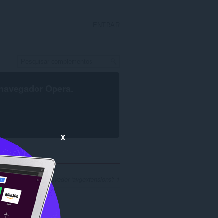
ENTRAR
navegador Opera
.
x
uisa para desenvolvedor 'avgextensions': 1