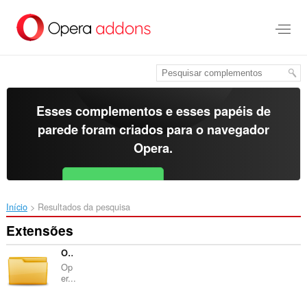
Ir
para
o
conteúdo
principal
Esses complementos e esses papéis de
parede foram criados para o
navegador
Opera
.
Baixar o Opera
Free for Android
Início
Resultados da pesquisa
Extensões
Open with Google Drive Viewer
Op
er...