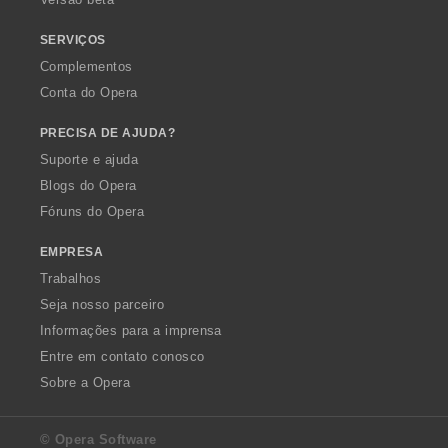
ç
õ
SERVIÇOS
e
Complementos
s
Conta do Opera
:
PRECISA DE AJUDA?
Suporte e ajuda
Blogs do Opera
Fóruns do Opera
EMPRESA
Trabalhos
Seja nosso parceiro
Informações para a imprensa
Entre em contato conosco
Sobre a Opera
© Opera Software