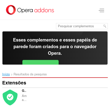
Ir
para
o
conteúdo
principal
Esses complementos e esses papéis de
parede foram criados para o
navegador
Opera
.
Baixar o Opera
Free for Android
Início
Resultados da pesquisa
Extensões
Global VPN Adblocker Proxy
Am
a...