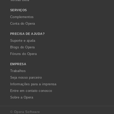
ç
õ
SERVIÇOS
e
Complementos
s
Conta do Opera
:
PRECISA DE AJUDA?
Suporte e ajuda
Blogs do Opera
Fóruns do Opera
EMPRESA
Trabalhos
Seja nosso parceiro
Informações para a imprensa
Entre em contato conosco
Sobre a Opera
© Opera Software