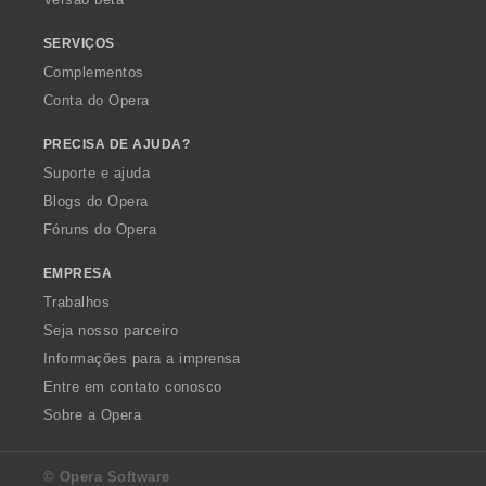
ç
õ
SERVIÇOS
e
Complementos
s
Conta do Opera
:
PRECISA DE AJUDA?
Suporte e ajuda
Blogs do Opera
Fóruns do Opera
EMPRESA
Trabalhos
Seja nosso parceiro
Informações para a imprensa
Entre em contato conosco
Sobre a Opera
© Opera Software