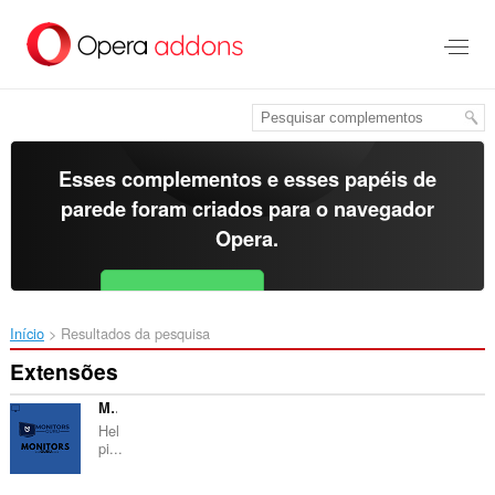
Ir
para
o
conteúdo
principal
Esses complementos e esses papéis de
parede foram criados para o
navegador
Opera
.
Baixar o Opera
Free for Android
Início
Resultados da pesquisa
Extensões
Monitors Guru
Hel
pi...