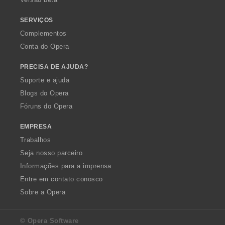
ç
õ
SERVIÇOS
e
Complementos
s
Conta do Opera
:
PRECISA DE AJUDA?
Suporte e ajuda
Blogs do Opera
Fóruns do Opera
EMPRESA
Trabalhos
Seja nosso parceiro
Informações para a imprensa
Entre em contato conosco
Sobre a Opera
© Opera Software