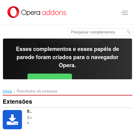
Ir
para
o
conteúdo
principal
Esses complementos e esses papéis de
parede foram criados para o
navegador
Opera
.
Baixar o Opera
Free for Android
Início
Resultados da pesquisa
Extensões
SnapTik - TikTok Video Downloader
Sn
a...