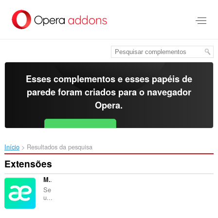
Ir
para
o
conteúdo
principal
Esses complementos e esses papéis de
parede foram criados para o
navegador
Opera
.
Baixar o Opera
Free for Android
Início
Resultados da pesquisa
Extensões
Mate Translate
Se
u...