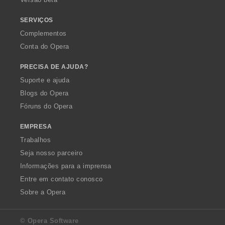
ç
õ
SERVIÇOS
e
Complementos
s
Conta do Opera
:
PRECISA DE AJUDA?
Suporte e ajuda
Blogs do Opera
Fóruns do Opera
EMPRESA
Trabalhos
Seja nosso parceiro
Informações para a imprensa
Entre em contato conosco
Sobre a Opera
© Opera Software