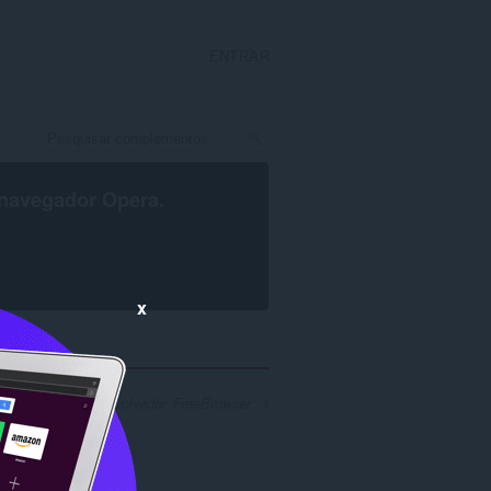
ENTRAR
navegador Opera
.
x
squisa para desenvolvedor 'FreeBrowser': 1