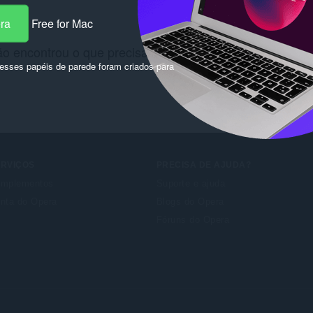
era
Free for Mac
o encontrou o que precisava? Confira
Chrome Web Sto
sses papéis de parede foram criados para
ERVIÇOS
PRECISA DE AJUDA?
mplementos
Suporte e ajuda
nta do Opera
Blogs do Opera
Fóruns do Opera