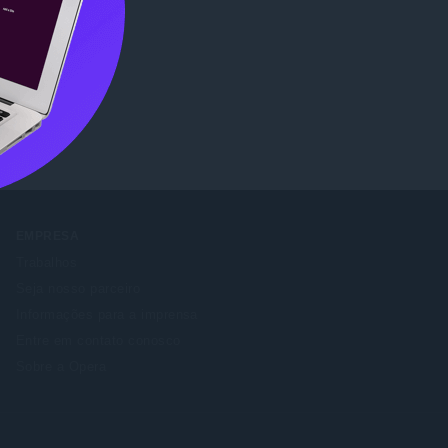
re
.
EMPRESA
Trabalhos
Seja nosso parceiro
Informações para a imprensa
Entre em contato conosco
Sobre a Opera