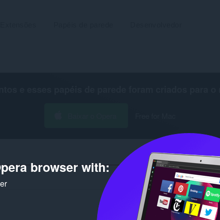
Extensões
Papéis de parede
Desenvolvedor
os e esses papéis de parede foram criados para o
Baixar o Opera
Free for Mac
pera browser with:
Número de resultados de pe
ker