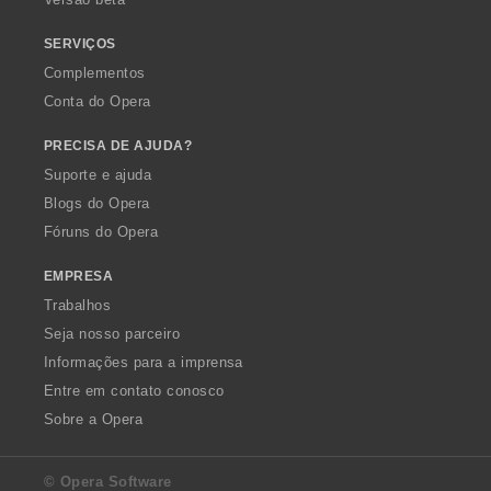
ç
õ
SERVIÇOS
e
Complementos
s
Conta do Opera
:
PRECISA DE AJUDA?
Suporte e ajuda
Blogs do Opera
Fóruns do Opera
EMPRESA
Trabalhos
Seja nosso parceiro
Informações para a imprensa
Entre em contato conosco
Sobre a Opera
© Opera Software