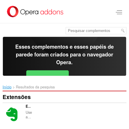
Ir
para
o
conteúdo
principal
Esses complementos e esses papéis de
parede foram criados para o
navegador
Opera
.
Baixar o Opera
Free for Android
Início
Resultados da pesquisa
Extensões
Evernote Web Clipper
Use
a...