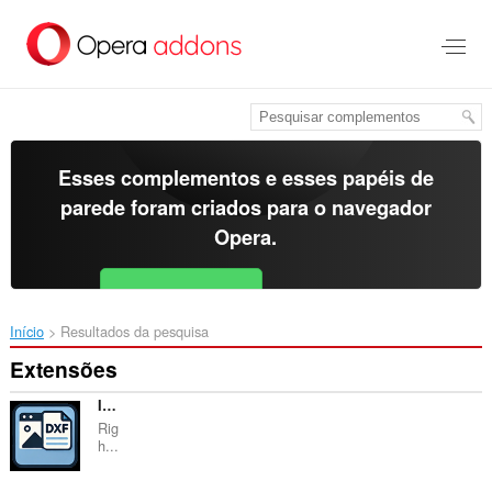
Ir
para
o
conteúdo
principal
Esses complementos e esses papéis de
parede foram criados para o
navegador
Opera
.
Baixar o Opera
Free for Android
Início
Resultados da pesquisa
Extensões
Image to DXF Converter
Rig
h...