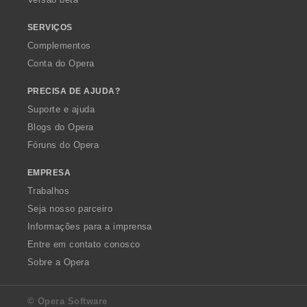
ç
õ
SERVIÇOS
e
Complementos
s
Conta do Opera
:
PRECISA DE AJUDA?
Suporte e ajuda
Blogs do Opera
Fóruns do Opera
EMPRESA
Trabalhos
Seja nosso parceiro
Informações para a imprensa
Entre em contato conosco
Sobre a Opera
© Opera Software