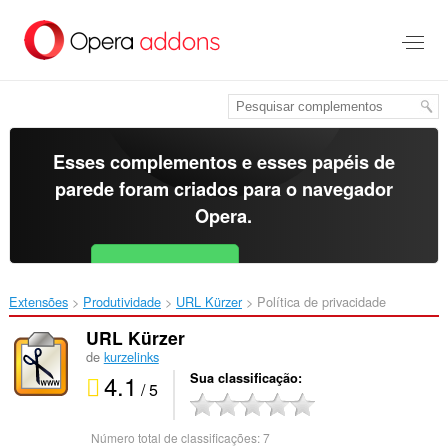
Ir
para
o
conteúdo
principal
Esses complementos e esses papéis de
parede foram criados para o
navegador
Opera
.
Baixar o Opera
Free for Android
Extensões
Produtividade
URL Kürzer‎
Política de privacidade
URL Kürzer
de
kurzelinks
4.1
Sua classificação
/ 5
Número total de classificações:
7