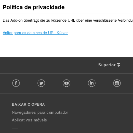
Política de privacidade
Das Add-on überträgt die zu kürzende URL über eine verschlüsselte Verbindu
Voltar para os detalhes de URL Kürzer
Superior
F
Facebook
Twitter
Youtube
LinkedIn
Instag
o
l
l
o
BAIXAR O OPERA
w
O
Navegadores para computador
p
Aplicativos móveis
e
r