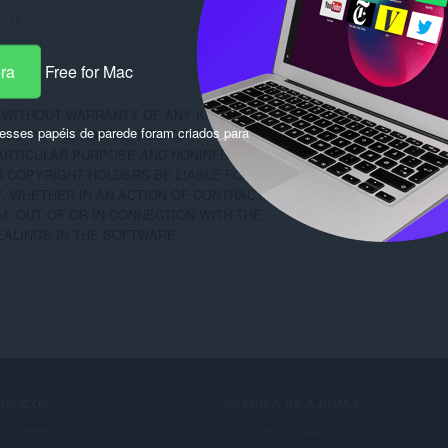
s:
15
era
Free for Mac
, WITHOUT WARRANTY OF ANY KIND, EXPRESS

sses papéis de parede foram criados para
ITED TO THE WARRANTIES OF

PARTICULAR PURPOSE AND NONINFRINGEMENT.

 COPYRIGHT HOLDERS BE LIABLE FOR ANY

, WHETHER IN AN ACTION OF CONTRACT,

M, OUT OF OR IN CONNECTION WITH THE

ALINGS IN THE SOFTWARE.
ERVIÇOS
PRECISA DE AJUDA?
mplementos
Suporte e ajuda