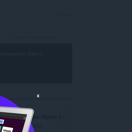
ENTRAR
navegador Opera
.
x
O
navegador Opera
é
necessário.