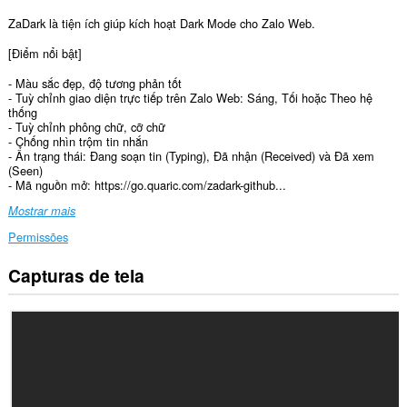
ZaDark là tiện ích giúp kích hoạt Dark Mode cho Zalo Web.
[Điểm nổi bật]
- Màu sắc đẹp, độ tương phản tốt
- Tuỳ chỉnh giao diện trực tiếp trên Zalo Web: Sáng, Tối hoặc Theo hệ
thống
- Tuỳ chỉnh phông chữ, cỡ chữ
- Chống nhìn trộm tin nhắn
- Ẩn trạng thái: Đang soạn tin (Typing), Đã nhận (Received) và Đã xem
(Seen)
- Mã nguồn mở: https://go.quaric.com/zadark-github...
Mostrar mais
Permissões
Capturas de tela
Esta
extensão
consegue
acessar
seus
dados
em
alguns
sites.