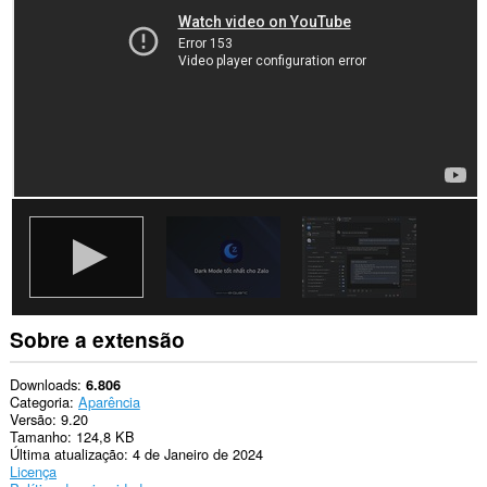
Sobre a extensão
Downloads
6.806
Categoria
Aparência
Versão
9.20
Tamanho
124,8 KB
Última atualização
4 de Janeiro de 2024
Licença