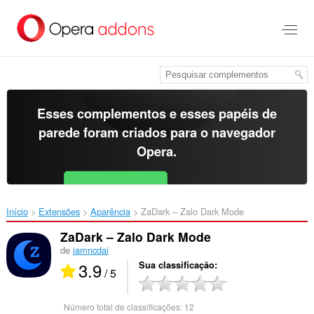
Ir
para
o
conteúdo
principal
Esses complementos e esses papéis de
parede foram criados para o
navegador
Opera
.
Baixar o Opera
Free for Android
Início
Extensões
Aparência
ZaDark – Zalo Dark Mode‎
ZaDark – Zalo Dark Mode
de
iamncdai
3.9
Sua classificação
/ 5
Número total de classificações:
12