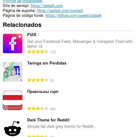
Política de privacidade
Site do serviço
https://zadark.com
Página de suporte
https://zadark.com/contact
Página do código fonte
https://github.com/quaric/zadark
Relacionados
FUIX
Get your Facebook Feed, Messenger & Instagram Feed with
better UI
N
13
ú
m
Taringa sin Perdidas
e
r
N
5
o
ú
t
m
Правільны сцяг
o
e
t
r
a
N
80
o
l
ú
t
d
m
Dark Theme for Reddit
o
e
e
Simple flat dark grey theme for Reddit..
t
c
r
a
N
l
4