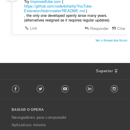
Try
Improvedtube.com
(
õ
https://github.com/code4charity/YouTube-
e
Extension/blob/master/README.md
)
s
, the only one developed openly since many years.
(alternatives resigned as it requires regular updates)
:
Link
Responder
Citar
Ver o thread dos fórum
Superior
F
Facebook
Twitter
Youtube
LinkedIn
Instag
o
l
l
o
BAIXAR O OPERA
w
O
Navegadores para computador
p
Aplicativos móveis
e