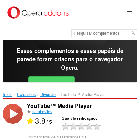
Ir
para
o
conteúdo
principal
Esses complementos e esses papéis de
parede foram criados para o
navegador
Opera
.
Baixar o Opera
Free for Android
Início
Extensões
Diversão
YouTube™ Media Player‎
YouTube™ Media Player
de
sarahavilov
3.8
Sua classificação
/ 5
Número total de classificações:
21