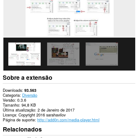
consegue
acessar
suas
guias
e
atividades
de
navegação.
Sobre a extensão
Downloads
93.563
Categoria
Diversão
Versão
0.3.6
Tamanho
94,8 KB
Última atualização
2 de Janeiro de 2017
Licença
Copyright 2016 sarahavilov
Página de suporte
http://add0n.com/media-player.html
Relacionados