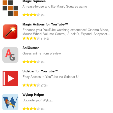
Magic Squares
An easy-to-use and lite Magic Squares game
N
3
ú
m
Magic Actions for YouTube™
e
Enhance your YouTube watching experience! Cinema Mode,
Mouse Wheel Volume Control, AutoHD, Expand, Snapshot...
r
N
1442
o
ú
t
m
AniGuessr
o
e
Guess anime from preview
t
r
a
N
3
o
l
ú
t
d
m
Sidebar for YouTube™
o
e
e
Easy Access to YouTube via Sidebar UI
t
c
r
a
N
l
708
o
l
ú
a
t
d
m
Wykop Helper
s
o
e
e
s
Upgrade your Wykop.
t
c
r
i
a
N
l
3
o
f
l