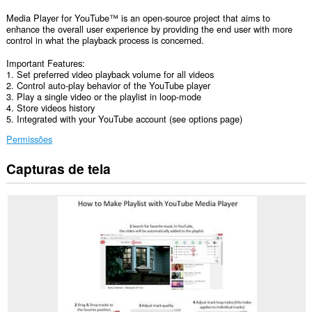
Media Player for YouTube™ is an open-source project that aims to
enhance the overall user experience by providing the end user with more
control in what the playback process is concerned.
Important Features:
1. Set preferred video playback volume for all videos
2. Control auto-play behavior of the YouTube player
3. Play a single video or the playlist in loop-mode
4. Store videos history
5. Integrated with your YouTube account (see options page)
Permissões
Capturas de tela
Esta
extensão
consegue
acessar
seus
dados
em
todos
os
sites.
Esta
extensão