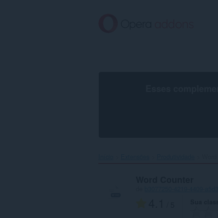
Ir
para
o
conteúdo
principal
Esses complement
Início
Extensões
Produtividade
Word 
Word Counter
de
b3077250-4219-4409-a5d3
4.1
Sua class
/ 5