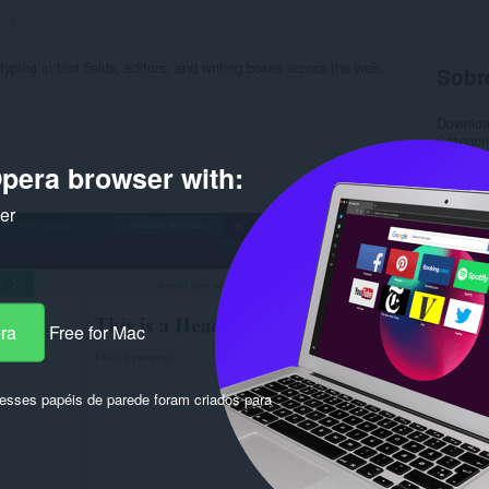
s:
1
yping in text fields, editors, and writing boxes across the web.
Sobr
Downlo
Categor
Versão
pera browser with:
Tamanh
Última a
Licença
ker
Rela
era
Free for Mac
sses papéis de parede foram criados para