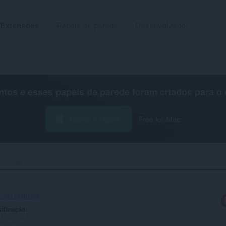
Extensões
Papéis de parede
Desenvolvedor
os e esses papéis de parede foram criados para o
Baixar o Opera
Free for Mac
Counter‎
-351193ff1e0f
ificação