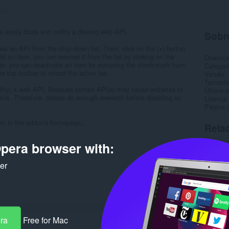
s:
0
u easily block and nullify a desired web API.
Sobr
e an API from the drop-down list. Then, click on the (+) button
d an item, you can remove it from the list by clicking on the
Downlo
er, you can deactivate an item by removing the check-mark from
Categor
the top toolbar to reload the active tab.
Versão
Tamanh
llify) a web API. Because certain API(s) may cause websites to
Última a
ive. Therefore, please do enough research before disabling an
Licença
Página 
form in the addon's homepage...
Rela
pera browser with:
ker
era
Free for Mac