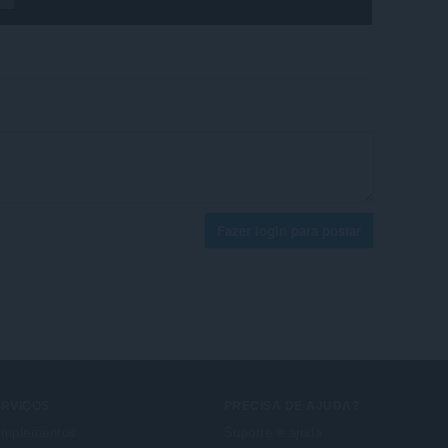
Fazer login para postar
ERVIÇOS
PRECISA DE AJUDA?
mplementos
Suporte e ajuda