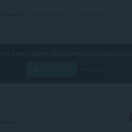
Extensões
Papéis de parede
Desenvolvedor
os e esses papéis de parede foram criados para o
Baixar o Opera
Free for Mac
nça
WebAPI Blocker‎
ificação