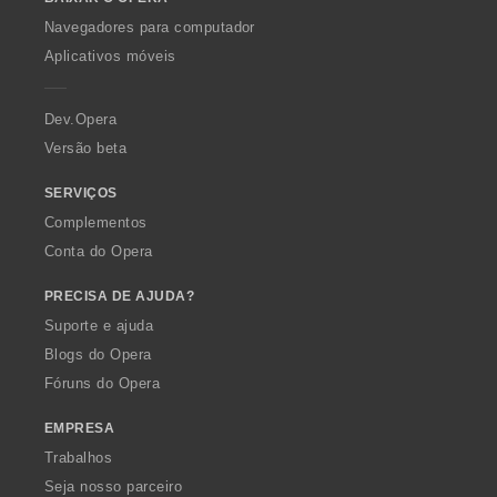
w
:
O
Navegadores para computador
p
Aplicativos móveis
e
r
a
Dev.Opera
Versão beta
SERVIÇOS
Complementos
Conta do Opera
PRECISA DE AJUDA?
Suporte e ajuda
Blogs do Opera
Fóruns do Opera
EMPRESA
Trabalhos
Seja nosso parceiro