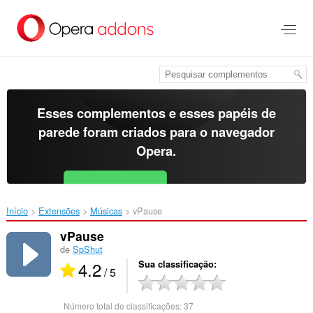
Ir
para
o
conteúdo
principal
Esses complementos e esses papéis de
parede foram criados para o
navegador
Opera
.
Baixar o Opera
Free for Android
Início
Extensões
Músicas
vPause‎
vPause
de
SpShut
4.2
Sua classificação
/ 5
Número total de classificações:
37