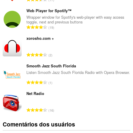
ú
m
Web Player for Spotify™
e
Wrapper window for Spotify's web-player with easy access
toggle, next and previous buttons
r
N
19
o
ú
t
m
xorosho.com +
o
e
t
r
a
N
2
o
l
ú
t
d
m
Smooth Jazz South Florida
o
e
e
Listen Smooth Jazz South Florida Radio with Opera Browser.
t
c
r
a
N
l
1
o
l
ú
a
t
d
m
Net Radio
s
o
e
e
s
t
c
r
i
a
N
l
16
o
f
l
ú
a
t
i
d
m
s
Comentários dos usuários
o
c
e
e
s
t
a
c