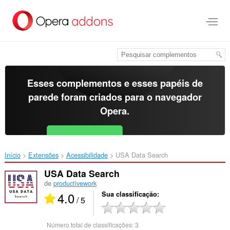
Ir
para
o
conteúdo
principal
Esses complementos e esses papéis de
parede foram criados para o
navegador
Opera
.
Baixar o Opera
Free for Android
Início
Extensões
Acessibilidade
USA Data Search‎
USA Data Search
de
productivework
4.0
Sua classificação
/ 5
Número total de classificações:
3