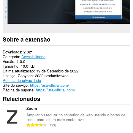
Sobre a extensão
Downloads
2.321
Categoria
Acessibilidade
Versão
1.0.0
Tamanho
10,0 KB
Última atualização
19 de Setembro de 2022
Licença
Copyright 2022 productivework
Política de privacidade
Site do serviço
https://usa-official.com/
Página de suporte
https://usa-official.com/
Relacionados
Zoom
Ampliar ou reduzir no conteúdo da web usando o botão de
zoom para leitura mais confortável.
N
193
ú