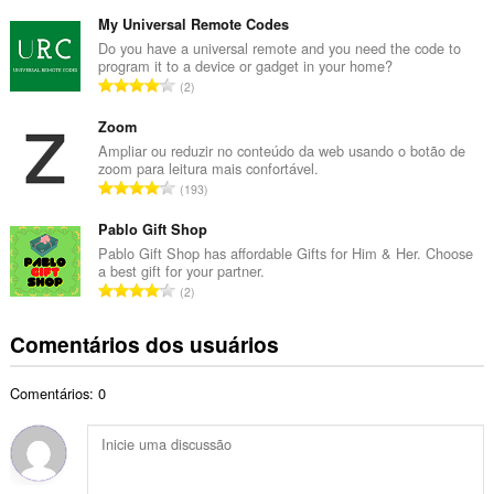
ú
t
m
My Universal Remote Codes
o
e
Do you have a universal remote and you need the code to
t
program it to a device or gadget in your home?
r
a
N
2
o
l
ú
t
d
m
Zoom
o
e
e
Ampliar ou reduzir no conteúdo da web usando o botão de
t
c
zoom para leitura mais confortável.
r
a
N
l
193
o
l
ú
a
t
d
m
Pablo Gift Shop
s
o
e
e
s
Pablo Gift Shop has affordable Gifts for Him & Her. Choose
t
c
a best gift for your partner.
r
i
a
N
l
2
o
f
l
ú
a
t
i
d
m
s
Comentários dos usuários
o
c
e
e
s
t
a
c
r
i
a
ç
l
Comentários: 0
o
f
l
õ
a
t
i
d
e
s
o
c
e
s
s
t
a
c
:
i
a
ç